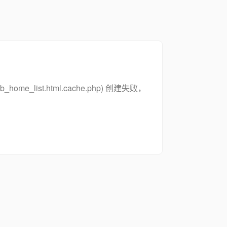
zsymb_home_list.html.cache.php) 创建失败，