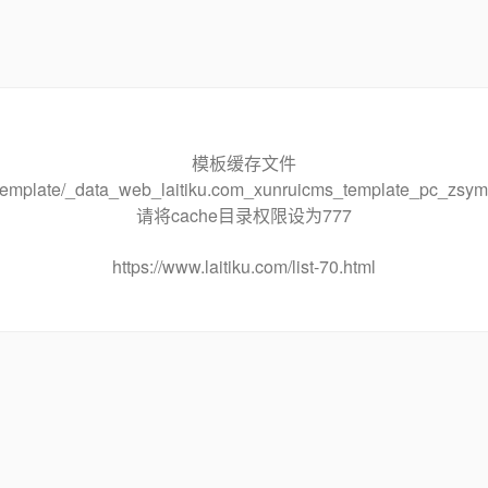
模板缓存文件
he/template/_data_web_laitiku.com_xunruicms_template_pc_
请将cache目录权限设为777
https://www.laitiku.com/list-70.html