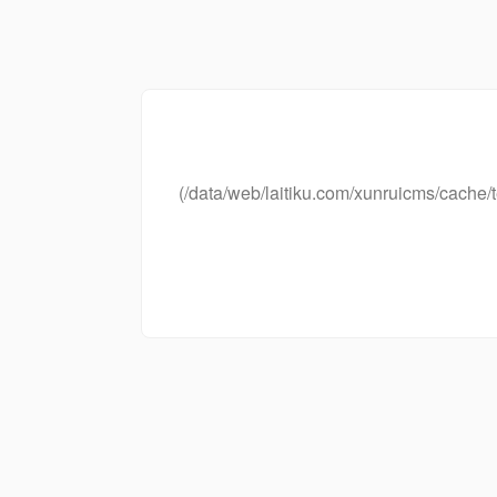
(/data/web/laitiku.com/xunruicms/cac