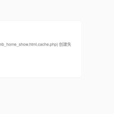
_zsymb_home_show.html.cache.php) 创建失