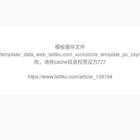
模板缓存文件
che/template/_data_web_laitiku.com_xunruicms_template_pc
败，请将cache目录权限设为777
https://www.laitiku.com/article_138194