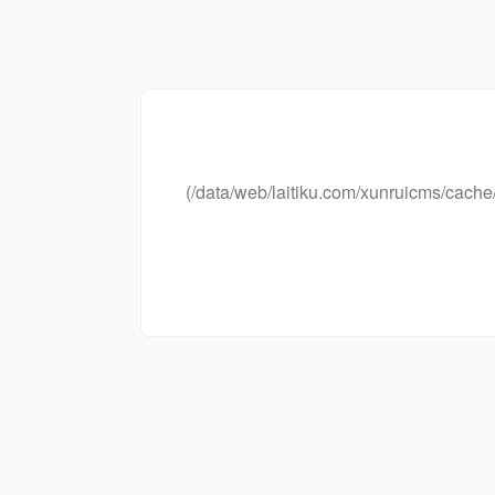
(/data/web/laitiku.com/xunruicms/ca