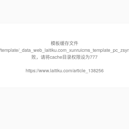
模板缓存文件
che/template/_data_web_laitiku.com_xunruicms_template_pc
败，请将cache目录权限设为777
https://www.laitiku.com/article_138256