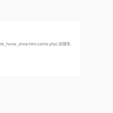
_zsymb_home_show.html.cache.php) 创建失