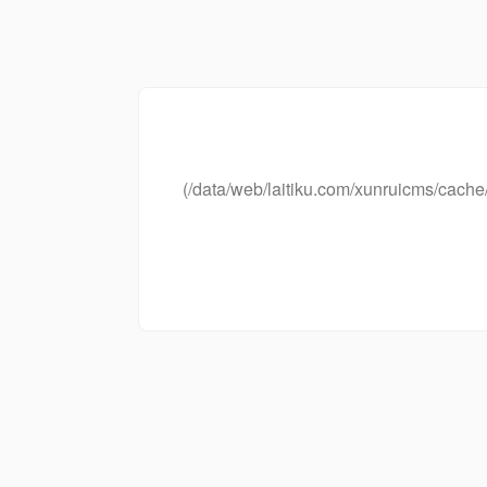
(/data/web/laitiku.com/xunruicms/ca