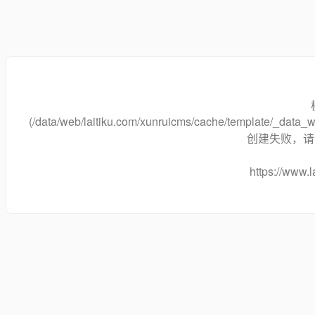
(/data/web/laitiku.com/xunruicms/cache/template/_dat
创建失败，请将
https://www.l