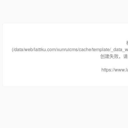
(/data/web/laitiku.com/xunruicms/cache/template/_dat
创建失败，请将
https://www.l