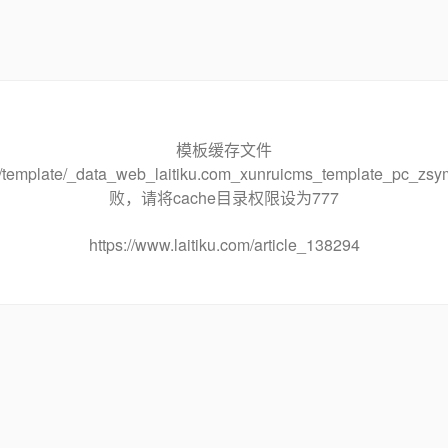
模板缓存文件
che/template/_data_web_laitiku.com_xunruicms_template_pc
败，请将cache目录权限设为777
https://www.laitiku.com/article_138294