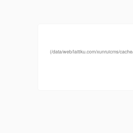
(/data/web/laitiku.com/xunruicms/ca