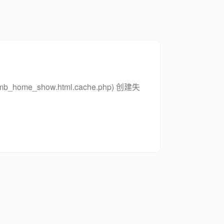
_zsymb_home_show.html.cache.php) 创建失