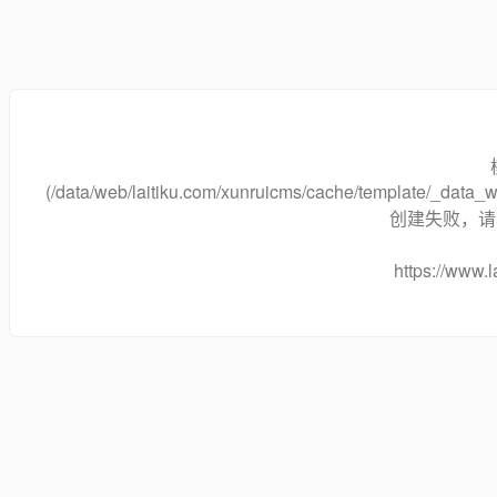
(/data/web/laitiku.com/xunruicms/cache/template/_dat
创建失败，请将
https://www.l