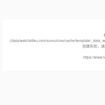
(/data/web/laitiku.com/xunruicms/cache/template/_dat
创建失败，请将
https://www.l