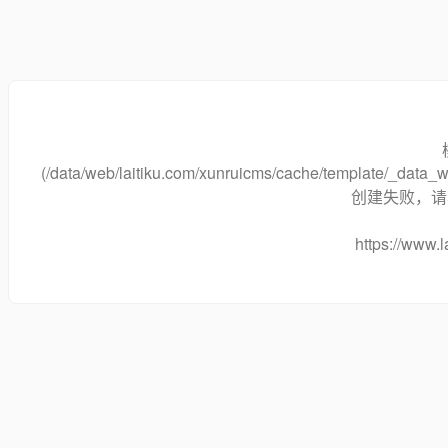
(/data/web/laitiku.com/xunruicms/cache/template/_dat
创建失败，请将
https://www.l