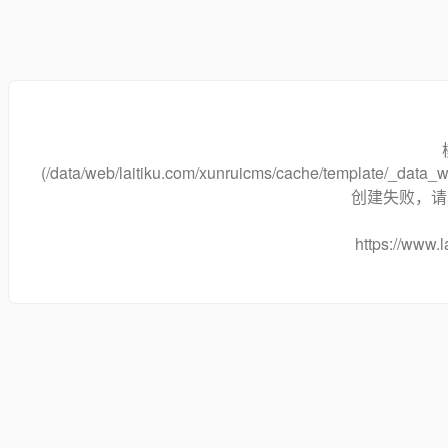
(/data/web/laitiku.com/xunruicms/cache/template/_dat
创建失败，请将
https://www.l