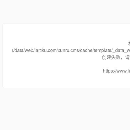
(/data/web/laitiku.com/xunruicms/cache/template/_dat
创建失败，请将
https://www.l