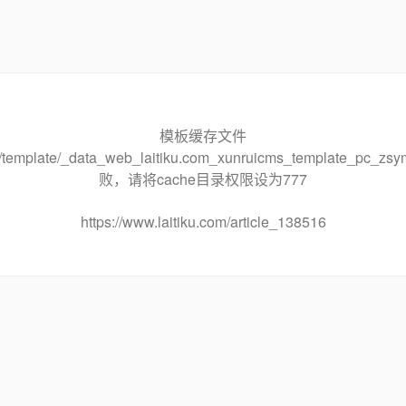
模板缓存文件
che/template/_data_web_laitiku.com_xunruicms_template_pc
败，请将cache目录权限设为777
https://www.laitiku.com/article_138516