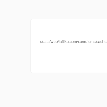
(/data/web/laitiku.com/xunruicms/ca