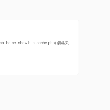
_zsymb_home_show.html.cache.php) 创建失