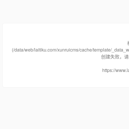
(/data/web/laitiku.com/xunruicms/cache/template/_dat
创建失败，请将
https://www.l