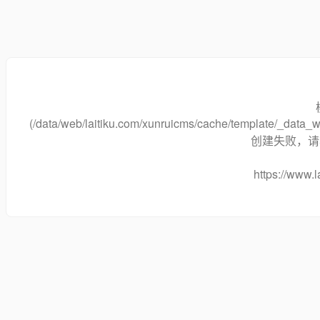
(/data/web/laitiku.com/xunruicms/cache/template/_dat
创建失败，请将
https://www.l