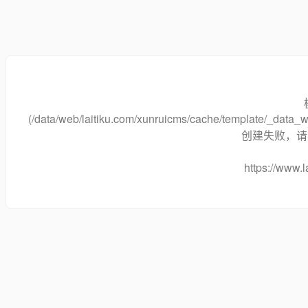
(/data/web/laitiku.com/xunruicms/cache/template/_dat
创建失败，请将
https://www.l