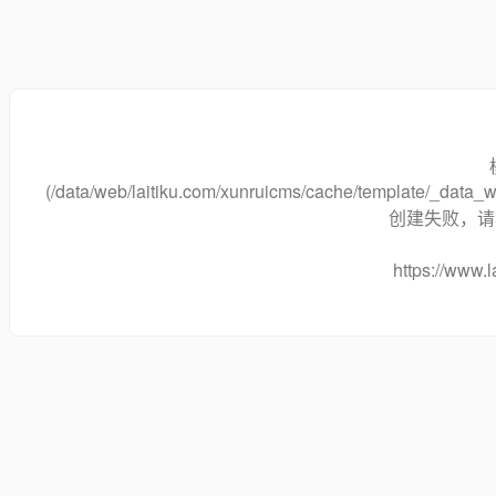
(/data/web/laitiku.com/xunruicms/cache/template/_dat
创建失败，请将
https://www.l