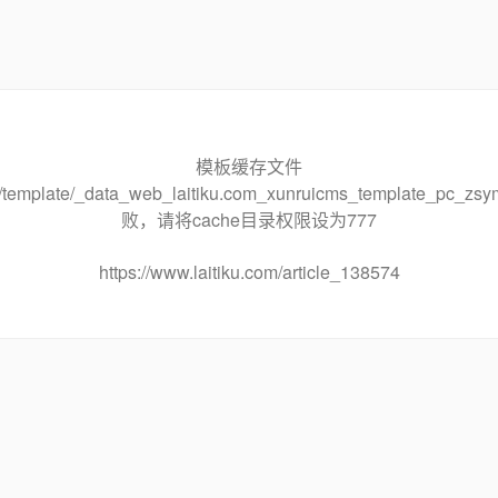
模板缓存文件
che/template/_data_web_laitiku.com_xunruicms_template_pc
败，请将cache目录权限设为777
https://www.laitiku.com/article_138574