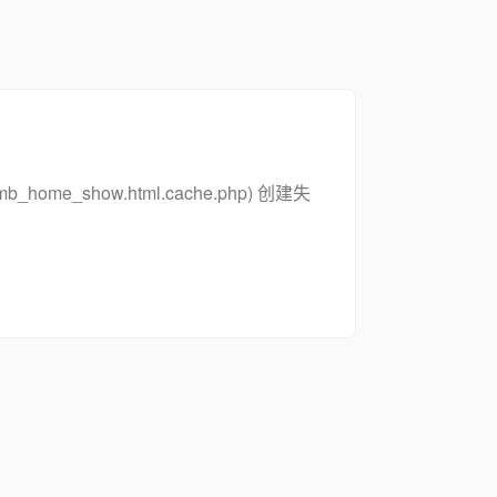
_zsymb_home_show.html.cache.php) 创建失