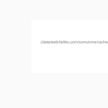
(/data/web/laitiku.com/xunruicms/ca