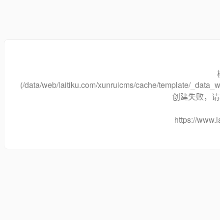
(/data/web/laitiku.com/xunruicms/cache/template/_dat
创建失败，请将
https://www.l