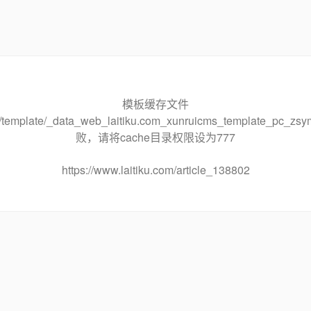
模板缓存文件
che/template/_data_web_laitiku.com_xunruicms_template_pc
败，请将cache目录权限设为777
https://www.laitiku.com/article_138802