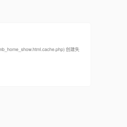
_zsymb_home_show.html.cache.php) 创建失