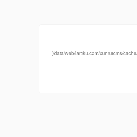
(/data/web/laitiku.com/xunruicms/ca