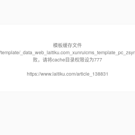
模板缓存文件
che/template/_data_web_laitiku.com_xunruicms_template_pc
败，请将cache目录权限设为777
https://www.laitiku.com/article_138831