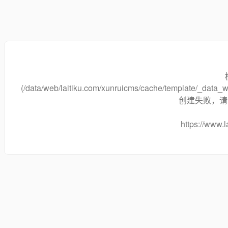
(/data/web/laitiku.com/xunruicms/cache/template/_dat
创建失败，请将
https://www.l