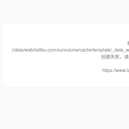
(/data/web/laitiku.com/xunruicms/cache/template/_dat
创建失败，请将
https://www.l