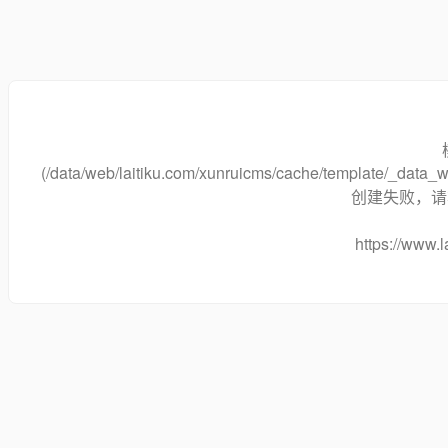
(/data/web/laitiku.com/xunruicms/cache/template/_dat
创建失败，请将
https://www.l