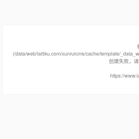
(/data/web/laitiku.com/xunruicms/cache/template/_dat
创建失败，请将
https://www.l