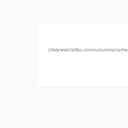
(/data/web/laitiku.com/xunruicms/ca