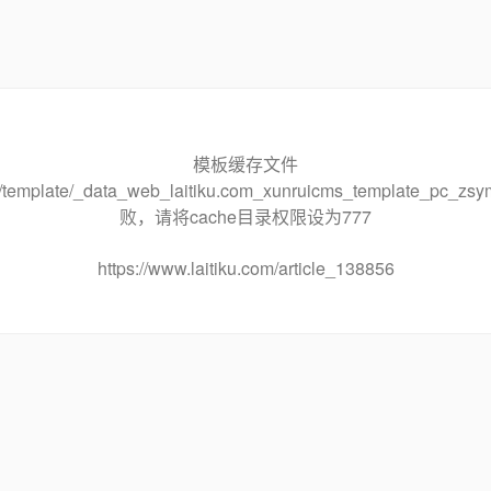
模板缓存文件
che/template/_data_web_laitiku.com_xunruicms_template_pc
败，请将cache目录权限设为777
https://www.laitiku.com/article_138856