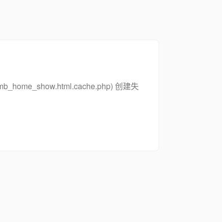
_zsymb_home_show.html.cache.php) 创建失