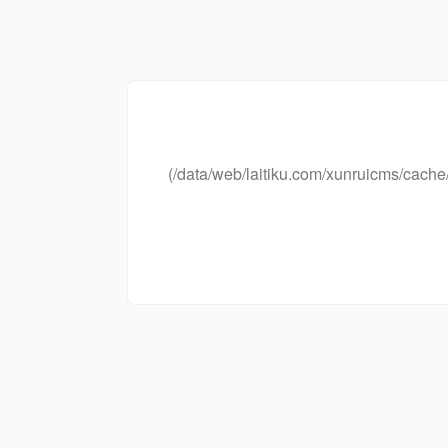
(/data/web/laitiku.com/xunruicms/ca