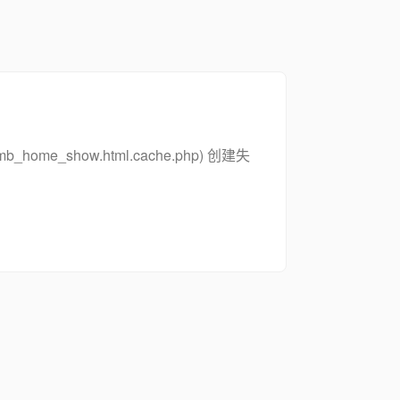
_zsymb_home_show.html.cache.php) 创建失