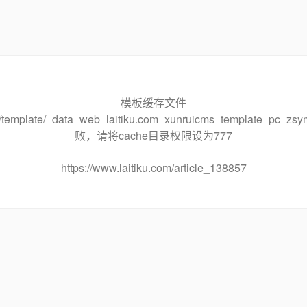
模板缓存文件
che/template/_data_web_laitiku.com_xunruicms_template_pc
败，请将cache目录权限设为777
https://www.laitiku.com/article_138857