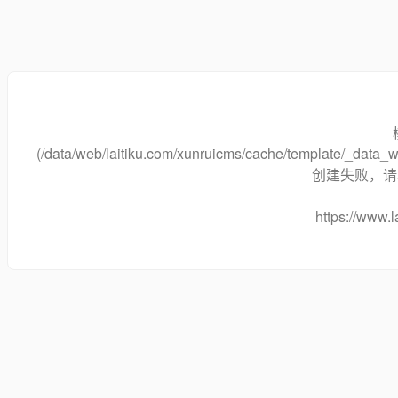
(/data/web/laitiku.com/xunruicms/cache/template/_dat
创建失败，请将
https://www.l