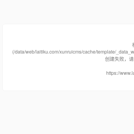
(/data/web/laitiku.com/xunruicms/cache/template/_dat
创建失败，请将
https://www.l